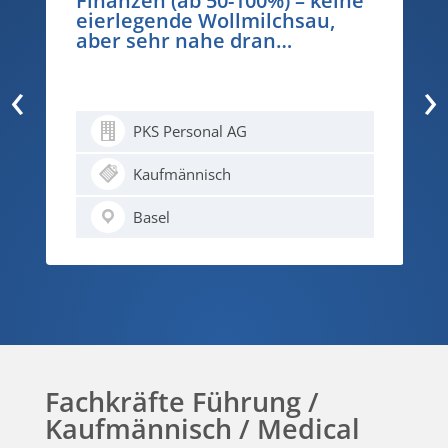
Heizungsmonteur
Festanstellung 100% (m/w/d) -
du sorgst dafür, dass Termine
eingehalten, Pläne umgesetzt
‹
›
und Heizungen instal...
PKS Personal AG
Gebäudetechnik
Basel
Fachkräfte Führung /
Kaufmännisch / Medical