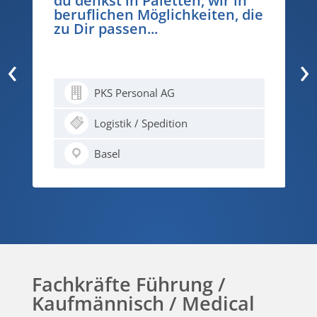
dipl. Treuhandexperte/in -
e
Nicht angestellt. Beteiligt.
‹
›
PKS Personal AG
Finanz
Basel
Fachkräfte Führung /
Kaufmännisch / Medical