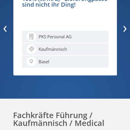
Ding!
80-100% - Wenn die P
stolpert, darf der Allt
fallen…
‹
›
l AG
PKS Personal AG
ch
Medical
Basel
Fachkräfte Führung /
Kaufmännisch / Medical