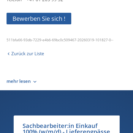
Bewerben Sie sich !
511bfa66-93db-7229-e4b6-69bc0c509467-20260319-101827-0--
Zurück zur Liste
mehr lesen
:in Einkauf
Pflegefachfrau/-mann
 Lieferengpässe
Teamleitung Psychoge