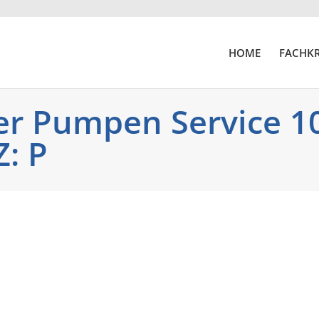
HOME
FACHKR
r Pumpen Service 10
Z: P