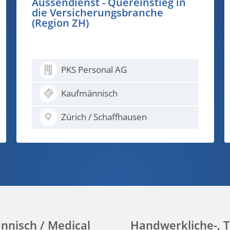
Rollladenmonteur 100% (m/w/d) -
du machst erfrischenden
Schatten, damit der
Sonnenbrand keine Chance
erhält...
PKS Personal AG
Bau
Basel
nnisch / Medical
Handwerkliche-, T