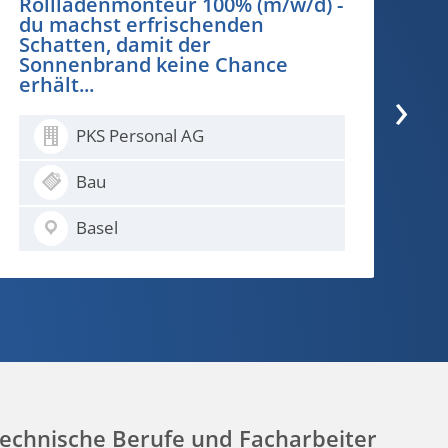
(m/w/d) - du planst Logistik so
Ex
logisch, dass die Geografie nicht
Sp
auf der Strecke bleibt...
›
PKS Personal AG
Logistik / Spedition
Basel
echnische Berufe und Facharbeiter