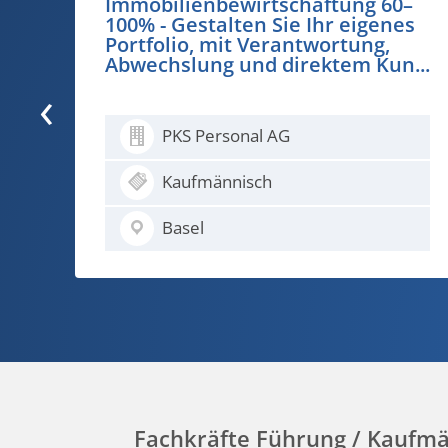
–
Aussendienst - Quereinstieg in
s
die Versicherungsbranche
(Region ZH)
...
‹
PKS Personal AG
Kaufmännisch
Zürich / Schaffhausen
Fachkräfte Führung / Kaufmä