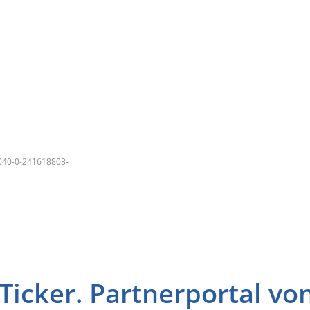
040-0-241618808-
icker. Partnerportal vo