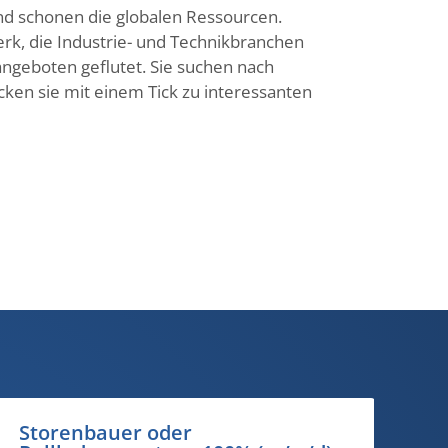
 und schonen die globalen Ressourcen.
erk, die Industrie- und Technikbranchen
ngeboten geflutet. Sie suchen nach
cken sie mit einem Tick zu interessanten
Disponent National 100%
Mi