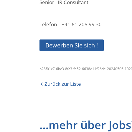
Senior HR Consultant
Telefon +41 61 205 99 30
Bewerben Sie sich !
b28f01c7-6bc3-8fc3-fa52-6638d11f26de-20240506-102
Zurück zur Liste
…mehr über JobsT