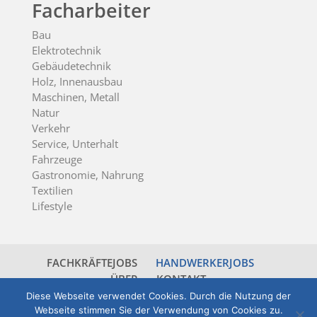
Facharbeiter
Bau
Elektrotechnik
Gebäudetechnik
Holz, Innenausbau
Maschinen, Metall
Natur
Verkehr
Service, Unterhalt
Fahrzeuge
Gastronomie, Nahrung
Textilien
Lifestyle
FACHKRÄFTEJOBS
HANDWERKERJOBS
ÜBER
KONTAKT
Diese Webseite verwendet Cookies. Durch die Nutzung der
Webseite stimmen Sie der Verwendung von Cookies zu.
© 2026 jobsticker.ch - all rights reserved -
powered