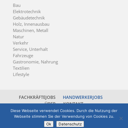
Bau
Elektrotechnik
Gebäudetechnik
Holz, Innenausbau
Maschinen, Metall
Natur
Verkehr
Service, Unterhalt
Fahrzeuge
Gastronomie, Nahrung
Textilien
Lifestyle
FACHKRÄFTEJOBS
HANDWERKERJOBS
ÜBER
KONTAKT
Diese Webseite verwendet Cookies. Durch die Nutzung der
Webseite stimmen Sie der Verwendung von Cookies zu.
© 2026 jobsticker.ch - all rights reserved -
powered
Ok
Datenschutz
by jobbzz.ch
- ein Angebot der
PKS Personal AG