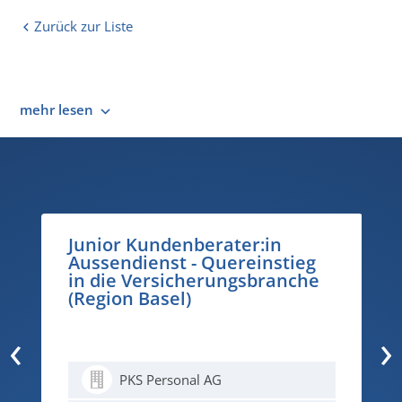
Zurück zur Liste
mehr lesen
:in
Logistiker EFZ 100% (m/w/d) -
nstieg
du denkst in Paletten, wir in
branche
beruflichen Möglichkeiten, d
zu Dir passen...
‹
›
PKS Personal AG