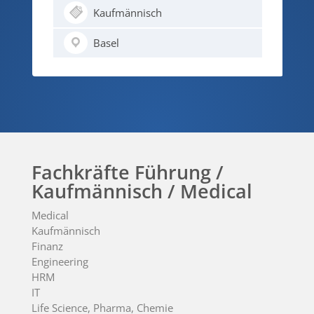
Logistik / Spedition
Basel
Fachkräfte Führung /
Kaufmännisch / Medical
Medical
Kaufmännisch
Finanz
Engineering
HRM
IT
Life Science, Pharma, Chemie