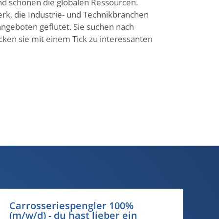
 und schonen die globalen Ressourcen.
erk, die Industrie- und Technikbranchen
ngeboten geflutet. Sie suchen nach
cken sie mit einem Tick zu interessanten
Pflegefachperson Spitex 40–100%
B
- Pflege, die zuhause ankommt.
(