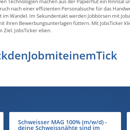
uptiven Technologien machen aus der Papierflut ein Rinnsal
pruch nach einer effizienten Personalsuche für das Handw
ist im Wandel. Im Sekundentakt werden Jobbörsen mit Joba
it ihren Bewerbungsunterlagen füttern. Mit JobsTicker kli
 Ziel. JobsTicker eben.
ckdenJobmiteinemTick
Carrosseriespengler 100%
(m/w/d) - du hast lieber ein