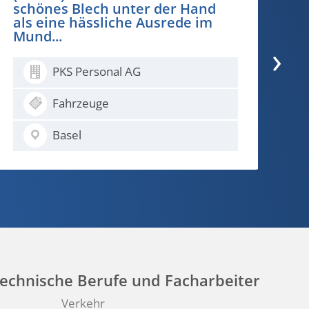
g
k
›
PKS Personal AG
Medical
Basel
echnische Berufe und Facharbeiter
Verkehr