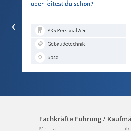
besten Fall für die Ewigkeit
gemacht...
‹
PKS Personal AG
Metall / Maschinen
Basel
Fachkräfte Führung / Kaufmä
Medical
Lif