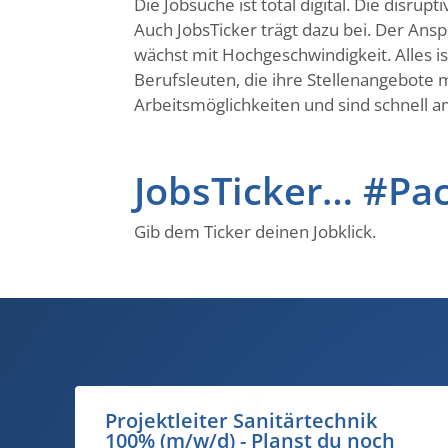
Die Jobsuche ist total digital. Die disr
Auch JobsTicker trägt dazu bei. Der Ans
wächst mit Hochgeschwindigkeit. Alles 
Berufsleuten, die ihre Stellenangebote m
Arbeitsmöglichkeiten und sind schnell am
JobsTicker… #Pa
Gib dem Ticker deinen Jobklick.
Schweisser MAG 100% (m/w/d) -
deine Schweissnähte sind im