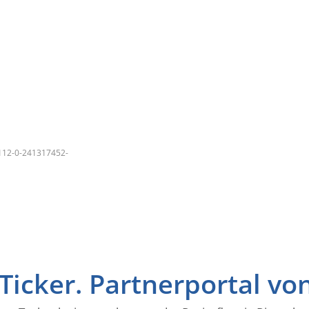
112-0-241317452-
icker. Partnerportal vo