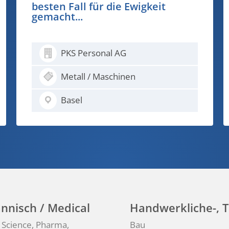
schönes Blech unter der Hand
als eine hässliche Ausrede im
Mund...
PKS Personal AG
Fahrzeuge
Basel
nnisch / Medical
Handwerkliche-, T
e Science, Pharma,
Bau