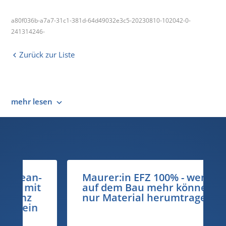
a80f036b-a7a7-31c1-381d-64d49032e3c5-20230810-102042-0-
241314246-
Zurück zur Liste
mehr lesen
Maurer:in EFZ 100% - wenn Sie
auf dem Bau mehr können als
nur Material herumtragen…