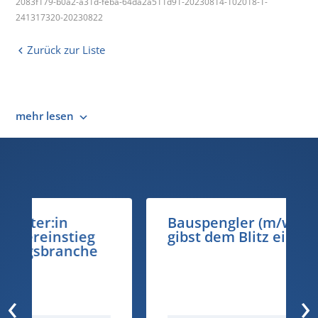
2083f179-b0a2-a31d-feba-64da2a511d91-20230814-102018-1-
241317320-20230822
Zurück zur Liste
mehr lesen
Bauspengler (m/w 100%) - du
gibst dem Blitz einen Korb...
‹
›