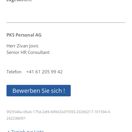
PKS Personal AG
Herr Zivan Jovic
Senior HR Consultant
Telefon +41 61 205 99 42
Bewerben Sie sich !
9f25540a-09a6-175d-2df4-699433d75593-20260217-101594-0-
242238097-
Zurück zur Liste