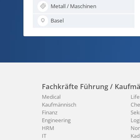
Logistik / Spedition
Basel
Fachkräfte Führung / Kaufmä
Medical
Lif
Kaufmännisch
Ch
Finanz
Sek
Engineering
Logi
HRM
Non
IT
Kad