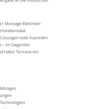
ergabe an die Kundschaft
der Montage-Elektriker
uchstabensalat
t Lösungen statt Ausreden
b – im Gegenteil
nd hältst Termine ein
bildungen
tungen
 Technologien