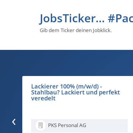
JobsTicker… #Pa
Gib dem Ticker deinen Jobklick.
Zolldeklarant/in Import & Expor
ekt
50% - ob Import, Export oder
Zollpapier, den Überblick
behalten Sie hier.
‹
PKS Personal AG