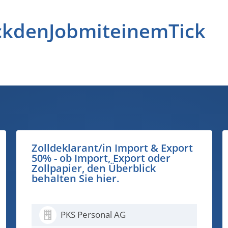
ckdenJobmiteinemTick
t
Kundengipser für anspruchsvolle
Privatkundschaft 100% (m/w/d) -
du bist der Grund, warum aus
einem Haus ein schönes
Zuhause wird...
PKS Personal AG